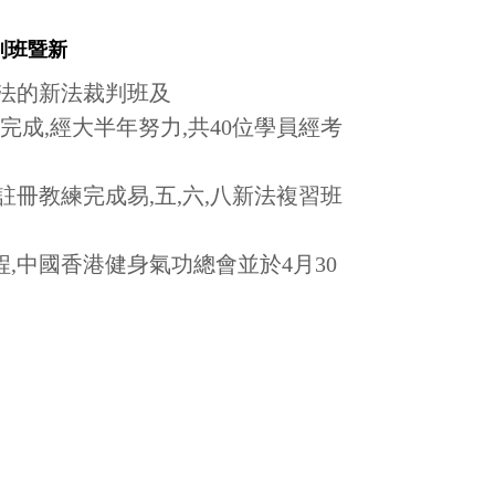
裁判班暨新
十二法的新法裁判班及
完成,經大半年努力,共40位學員經考
註冊教練完成易,五,六,八新法複習班
,中國香港健身氣功總會並於4月30