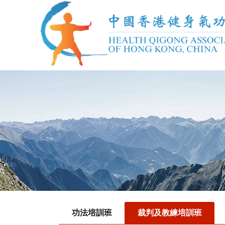
功法培訓班
裁判及教練培訓班