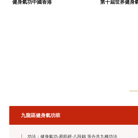
健身氣功中國香港
第十屆世界健身
https://drive.google.com/file/d/1x5VtBhy7s12tko73XQYjx7Pv
usp=sharing' frameborder=0
'allowfullscreen'>">
九龍區健身氣功班
功法：健身氣功‧易筋經‧八段錦 等合共九種功法