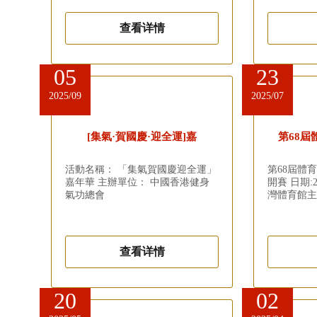
查看详情
05
23
2025/09
2025/07
[集氣·賀國慶·迎全運]嘉
第68屆
活動名稱： 「集氣賀國慶迎全運」
第68屆體育
嘉年華 主辦單位： 中國香港健身
開賽 日期:2
氣功總會
灣體育館
查看详情
20
02